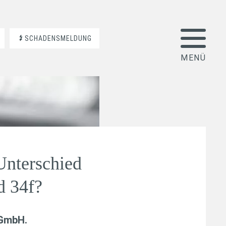
SCHADENSMELDUNG
Unterschied
d 34f?
 GmbH
.