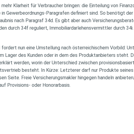
mehr Klarheit für Verbraucher bringen: die Einteilung von Finanzd
 in Gewerbeordnungs-Paragrafen definiert sind. So benötigt der
laubnis nach Paragraf 34d. Es gibt aber auch Versicherungsberat
n durch 34f reguliert, Immobiliardarlehensvermittler durch 34i. K
 fordert nun eine Umstellung nach österreichischem Vorbild: Un
 im Lager des Kunden oder in dem des Produktanbieters steht.
erklärt werden, worin der Unterschied zwischen provisionsbasie
svertrieb besteht. In Kürze: Letzterer darf nur Produkte seines
ssen Seite. Freie Versicherungsmakler hingegen handeln anbieter
auf Provisions- oder Honorarbasis.