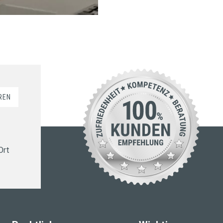
REN
Ort