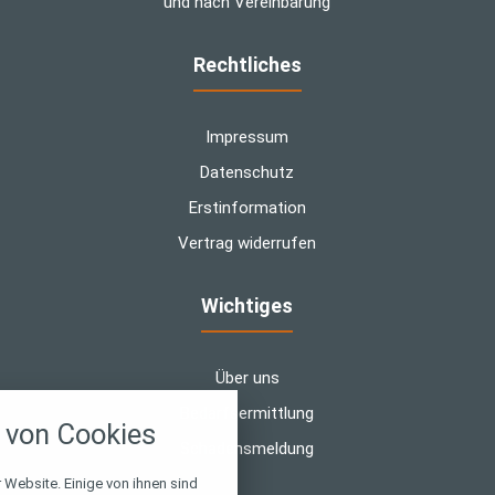
und nach Vereinbarung
Rechtliches
Impressum
Datenschutz
Erstinformation
Vertrag widerrufen
Wichtiges
Über uns
nstellungen
Bedarfsermittlung
von Cookies
über alle verwendeten Cookies und
Schadensmeldung
chkeit folgende Kategorien zu
r zu blockieren.
 Website. Einige von ihnen sind