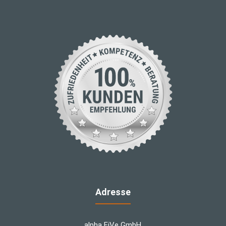
Adresse
alpha FiVe GmbH