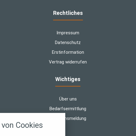
Rechtliches
Impressum
Datenschutz
Erstinformation
Vertrag widerrufen
Wichtiges
Über uns
Bedarfsermittlung
nstellungen
Schadensmeldung
von Cookies
über alle verwendeten Cookies und
chkeit folgende Kategorien zu