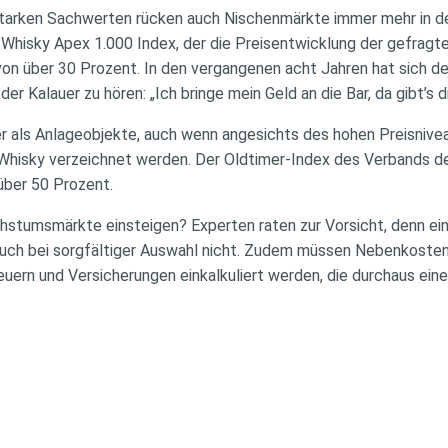
tarken Sachwerten rücken auch Nischenmärkte immer mehr in de
e Whisky Apex 1.000 Index, der die Preisentwicklung der gefragt
on über 30 Prozent. In den vergangenen acht Jahren hat sich de
er Kalauer zu hören: „Ich bringe mein Geld an die Bar, da gibt’s 
er als Anlageobjekte, auch wenn angesichts des hohen Preisnive
hisky verzeichnet werden. Der Oldtimer-Index des Verbands de
über 50 Prozent.
hstumsmärkte einsteigen? Experten raten zur Vorsicht, denn eine
uch bei sorgfältiger Auswahl nicht. Zudem müssen Nebenkosten
uern und Versicherungen einkalkuliert werden, die durchaus ein