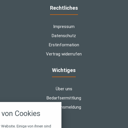
Rechtliches
Impressum
Datenschutz
Erstinformation
Vertrag widerrufen
Wichtiges
Über uns
Bedarfsermittlung
nstellungen
Schadensmeldung
von Cookies
über alle verwendeten Cookies und
chkeit folgende Kategorien zu
r zu blockieren.
 Website. Einige von ihnen sind