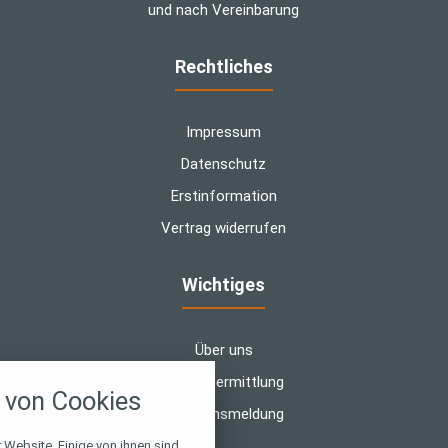
und nach Vereinbarung
Rechtliches
Impressum
Datenschutz
Erstinformation
Vertrag widerrufen
Wichtiges
Über uns
nstellungen
Bedarfsermittlung
von Cookies
über alle verwendeten Cookies und
Schadensmeldung
chkeit folgende Kategorien zu
r zu blockieren.
 Website. Einige von ihnen sind