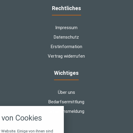
Rechtliches
Impressum
Datenschutz
Erstinformation
Vertrag widerrufen
Wichtiges
Über uns
Bedarfsermittlung
nstellungen
Schadensmeldung
von Cookies
über alle verwendeten Cookies und
chkeit folgende Kategorien zu
r zu blockieren.
 Website. Einige von ihnen sind