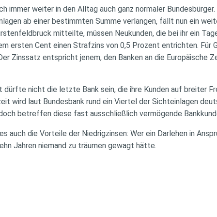
ich immer weiter in den Alltag auch ganz normaler Bundesbürger
nlagen ab einer bestimmten Summe verlangen, fällt nun ein weit
rstenfeldbruck mitteilte, müssen Neukunden, die bei ihr ein Tag
m ersten Cent einen Strafzins von 0,5 Prozent entrichten. Für G
 Der Zinssatz entspricht jenem, den Banken an die Europäische 
dürfte nicht die letzte Bank sein, die ihre Kunden auf breiter F
zeit wird laut Bundesbank rund ein Viertel der Sichteinlagen deu
jedoch betreffen diese fast ausschließlich vermögende Bankkund
s auch die Vorteile der Niedrigzinsen: Wer ein Darlehen in Ansp
zehn Jahren niemand zu träumen gewagt hätte.