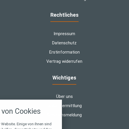
Rechtliches
Impressum
Datenschutz
Erstinformation
Vertrag widerrufen
Wichtiges
Über uns
nstellungen
Bedarfsermittlung
von Cookies
über alle verwendeten Cookies und
Schadensmeldung
chkeit folgende Kategorien zu
r zu blockieren.
 Website. Einige von ihnen sind