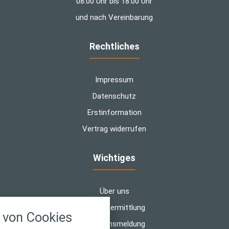
08:00 Uhr bis 18:00 Uhr
und nach Vereinbarung
Rechtliches
Impressum
Datenschutz
Erstinformation
Vertrag widerrufen
Wichtiges
Über uns
nstellungen
Bedarfsermittlung
von Cookies
über alle verwendeten Cookies und
Schadensmeldung
chkeit folgende Kategorien zu