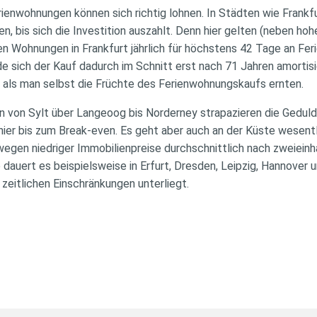
ienwohnungen können sich richtig lohnen. In Städten wie Frank
, bis sich die Investition auszahlt. Denn hier gelten (neben ho
n Wohnungen in Frankfurt jährlich für höchstens 42 Tage an Fe
e sich der Kauf dadurch im Schnitt erst nach 71 Jahren amortis
l als man selbst die Früchte des Ferienwohnungskaufs ernten.
n von Sylt über Langeoog bis Norderney strapazieren die Geduld
hier bis zum Break-even. Es geht aber auch an der Küste wesentli
en niedriger Immobilienpreise durchschnittlich nach zweieinha
 dauert es beispielsweise in Erfurt, Dresden, Leipzig, Hannover 
zeitlichen Einschränkungen unterliegt.