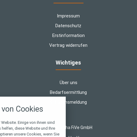
Impressum
Datenschutz
Erstinformation
Vertrag widerrufen
Wichtiges
Über uns
Bedarfsermittlung
nstellungen
Schadensmeldung
von Cookies
über alle verwendeten Cookies und
chkeit folgende Kategorien zu
r zu blockieren.
 Website. Einige von ihnen sind
© 2026 alpha FiVe GmbH
helfen, diese Website und Ihre
eptieren unsere Cookies, wenn Sie
Notwendig