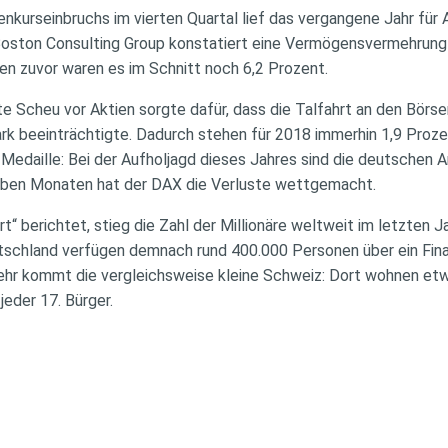
nkurseinbruchs im vierten Quartal lief das vergangene Jahr für 
Boston Consulting Group konstatiert eine Vermögensvermehrung 
ren zuvor waren es im Schnitt noch 6,2 Prozent.
te Scheu vor Aktien sorgte dafür, dass die Talfahrt an den Bör
tark beeinträchtigte. Dadurch stehen für 2018 immerhin 1,9 P
 Medaille: Bei der Aufholjagd dieses Jahres sind die deutschen
ieben Monaten hat der DAX die Verluste wettgemacht.
“ berichtet, stieg die Zahl der Millionäre weltweit im letzten Ja
utschland verfügen demnach rund 400.000 Personen über ein Fin
ehr kommt die vergleichsweise kleine Schweiz: Dort wohnen etwa
jeder 17. Bürger.