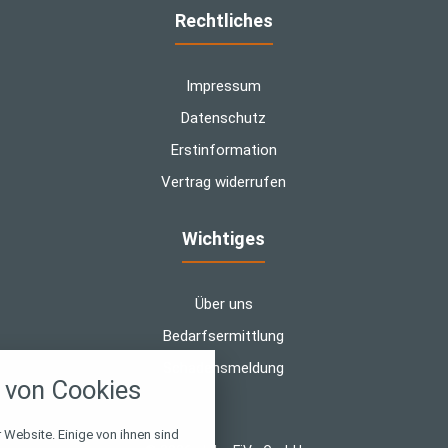
Rechtliches
Impressum
Datenschutz
Erstinformation
Vertrag widerrufen
Wichtiges
Über uns
Bedarfsermittlung
nstellungen
Schadensmeldung
von Cookies
über alle verwendeten Cookies und
chkeit folgende Kategorien zu
r zu blockieren.
 Website. Einige von ihnen sind