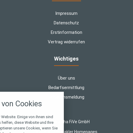
Impressum
Datenschutz
Erstinformation
Vertrag widerrufen
Wichtiges
Über uns
Bedarfsermittlung
nstellungen
Schadensmeldung
von Cookies
über alle verwendeten Cookies und
chkeit folgende Kategorien zu
r zu blockieren.
 Website. Einige von ihnen sind
© 2026 alpha FiVe GmbH
helfen, diese Website und Ihre
eptieren unsere Cookies, wenn Sie
Notwendig
Made with
❤
Makler Homepages