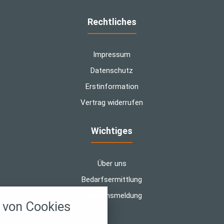
Rechtliches
Impressum
Datenschutz
Erstinformation
Vertrag widerrufen
Wichtiges
Über uns
Bedarfsermittlung
nstellungen
Schadensmeldung
von Cookies
über alle verwendeten Cookies und
chkeit folgende Kategorien zu