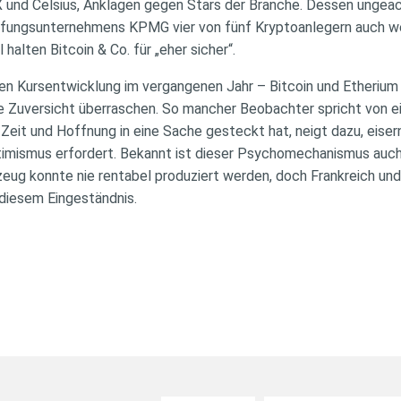
 und Celsius, Anklagen gegen Stars der Branche. Dessen ungeach
fungsunternehmens KPMG vier von fünf Kryptoanlegern auch wei
 halten Bitcoin & Co. für „eher sicher“.
en Kursentwicklung im vergangenen Jahr – Bitcoin und Etherium 
 Zuversicht überraschen. So mancher Beobachter spricht von ei
 Zeit und Hoffnung in eine Sache gesteckt hat, neigt dazu, eisern
timismus erfordert. Bekannt ist dieser Psychomechanismus auch
zeug konnte nie rentabel produziert werden, doch Frankreich und
 diesem Eingeständnis.