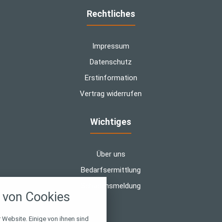
Rechtliches
Impressum
Datenschutz
Erstinformation
Vertrag widerrufen
Wichtiges
Über uns
Bedarfsermittlung
nstellungen
Schadensmeldung
von Cookies
über alle verwendeten Cookies und
chkeit folgende Kategorien zu
r zu blockieren.
 Website. Einige von ihnen sind