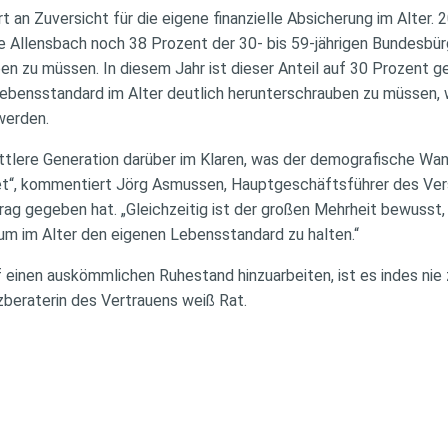
ert an Zuversicht für die eigene finanzielle Absicherung im Alte
e Allensbach noch 38 Prozent der 30- bis 59-jährigen Bundesbü
ben zu müssen. In diesem Jahr ist dieser Anteil auf 30 Prozent
 Lebensstandard im Alter deutlich herunterschrauben zu müssen, 
werden.
mittlere Generation darüber im Klaren, was der demografische Wan
t“, kommentiert Jörg Asmussen, Hauptgeschäftsführer des Ve
rag gegeben hat. „Gleichzeitig ist der großen Mehrheit bewusst
, um im Alter den eigenen Lebensstandard zu halten.“
 einen auskömmlichen Ruhestand hinzuarbeiten, ist es indes nie 
zberaterin des Vertrauens weiß Rat.