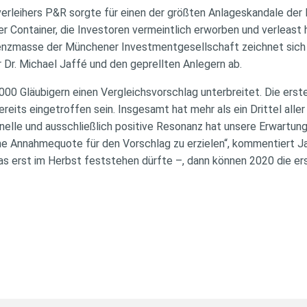
erleihers P&R sorgte für einen der größten Anlageskandale der 
er Container, die Investoren vermeintlich erworben und verleast 
venzmasse der Münchener Investmentgesellschaft zeichnet sich
 Dr. Michael Jaffé und den geprellten Anlegern ab.
0.000 Gläubigern einen Vergleichsvorschlag unterbreitet. Die er
bereits eingetroffen sein. Insgesamt hat mehr als ein Drittel all
nelle und ausschließlich positive Resonanz hat unsere Erwartun
he Annahmequote für den Vorschlag zu erzielen“, kommentiert Ja
 erst im Herbst feststehen dürfte –, dann können 2020 die e