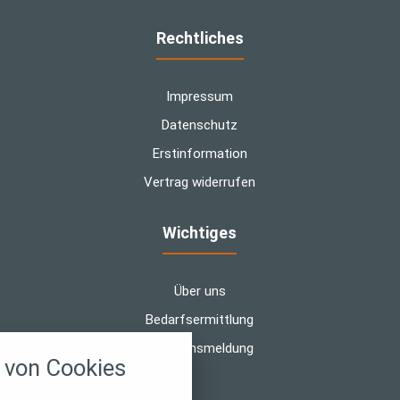
Rechtliches
Impressum
Datenschutz
Erstinformation
Vertrag widerrufen
Wichtiges
Über uns
Bedarfsermittlung
nstellungen
Schadensmeldung
von Cookies
über alle verwendeten Cookies und
chkeit folgende Kategorien zu