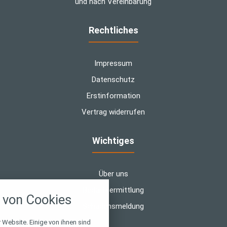
und nach Vereinbarung
Rechtliches
Impressum
Datenschutz
Erstinformation
Vertrag widerrufen
Wichtiges
Über uns
nstellungen
Bedarfsermittlung
von Cookies
über alle verwendeten Cookies und
Schadensmeldung
chkeit folgende Kategorien zu
r zu blockieren.
 Website. Einige von ihnen sind