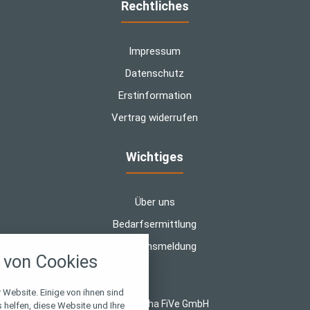
Rechtliches
Impressum
Datenschutz
Erstinformation
Vertrag widerrufen
Wichtiges
Über uns
Bedarfsermittlung
nstellungen
Schadensmeldung
von Cookies
über alle verwendeten Cookies und
chkeit folgende Kategorien zu
r zu blockieren.
 Website. Einige von ihnen sind
© 2026 alpha FiVe GmbH
helfen, diese Website und Ihre