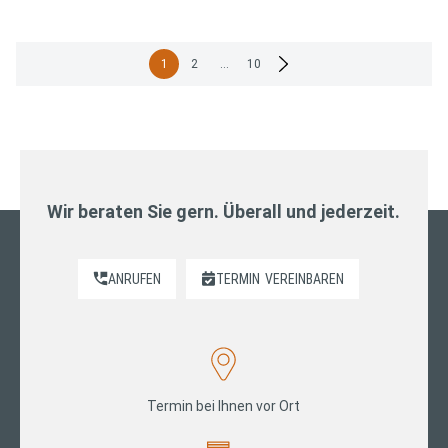
Seitennummerierung
1
2
…
10
der
Beiträge
Wir beraten Sie gern. Überall und jederzeit.
ANRUFEN
TERMIN
VEREINBAREN
Termin bei Ihnen vor Ort